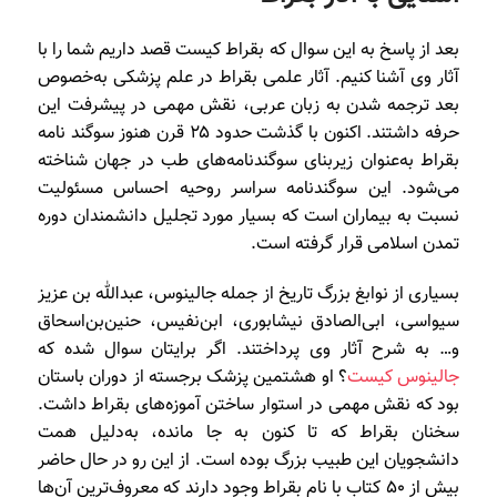
بعد از پاسخ به این سوال که بقراط کیست قصد داریم شما را با
آثار وی آشنا کنیم. آثار علمی بقراط در علم پزشکی به‌خصوص
بعد ترجمه شدن به زبان عربی، نقش مهمی در پیشرفت این
حرفه داشتند‌. اکنون با گذشت حدود ۲۵ قرن هنوز سوگند نامه
بقراط به‌عنوان زیربنای سوگندنامه‌های طب در جهان شناخته
می‌شود. این سوگندنامه سراسر روحیه احساس مسئولیت
نسبت به بیماران است که بسیار مورد تجلیل دانشمندان دوره
تمدن اسلامی قرار گرفته است.
بسیاری از نوابغ بزرگ تاریخ از جمله جالینوس، عبدالله بن عزیز
سیواسی، ابی‌‌الصادق نیشابوری، ابن‌نفیس، حنین‌بن‌اسحاق
و… به شرح آثار وی پرداختند‌. اگر برایتان سوال شده که
جالینوس کیست
؟ او هشتمین پزشک برجسته از دوران باستان
بود که نقش مهمی در استوار ساختن آموزه‌های بقراط داشت.
سخنان بقراط که تا کنون به جا مانده، به‌دلیل همت
دانشجویان این طبیب بزرگ بوده است. از این رو در حال حاضر
بیش از ۵۰ کتاب با نام بقراط وجود دارند که معروف‌ترین آن‌ها