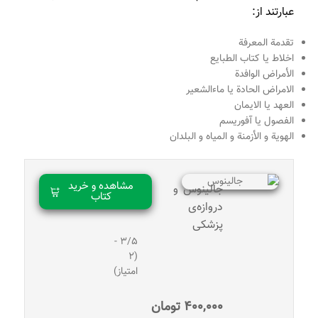
عبارتند از:
تقدمة المعرفة
اخلاط یا کتاب الطبایع
الأمراض الوافدة
الامراض الحادة یا ماءالشعیر
العهد یا الایمان
الفصول یا آفوریسم
الهویة و الأزمنة و المیاه و البلدان
مشاهده و خرید
جالینوس و
کتاب
دروازه‌ی
پزشکی
3/5 -
(2
امتیاز)
400,000
تومان