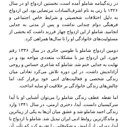
در زندگینامه شاملو آمده است، نخستین ازدواج او در سال
۱۳۲۶ با زنی به نام اشرف‌السادات مرتضایی بود. این ازدواج
به دلیل اختلافات شخصیتی و شرایط خاص اجتماعی و
فرهنگی دوام چندانی نداشت و پس از مدتی به جدایی
انجامید. شاملو از این ازدواج چهار فرزند داشت که بخشی از
مسئولیت‌های خانوادگی او را تا سال‌ها همراهی کرد.
دومین ازدواج شاملو با طوسی حائری در سال ۱۳۳۶ رقم
خورد. این ازدواج نیز با مشکلات متعددی مواجه بود و در
نهایت به جدایی ختم شد. شاملو که شاعری حساس و روحی
آزاداندیش داشت، در این دوره تلاش می‌کرد تعادلی میان
زندگی شخصی و فعالیت‌های ادبی خود برقرار کند، اما
چالش‌های زندگی خانوادگی بر خلاقیت او سایه انداخت.
اما نقطه عطف زندگی شاملو را می‌توان آشنایی او با آیدا
سرکیسیان دانست. آیدا، دختری ارمنی، در سال ۱۳۴۱ وارد
زندگی احمد شاملو شد و عشق میان آن‌ها به یکی از زیباترین
و ماندگارترین روابط ادبی ایران تبدیل شد. شاملو با ازدواج با
آیدا، دورانی از آرامش و شکوفایی را تجربه کرد که تأثیر آن