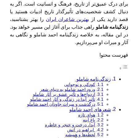
برای درک عمیق‌تر از تاریخ، فرهنگ و انسانیت است. اگر به
دنبال کشف شخصیت‌های تأثیرگذار تاریخ ادبیات هستید یا
قصد دارید یکی از
بهترین شاعران ایران
را بهتر بشناسید،
زندگینامه شاملو
راهی جذاب برای آغاز این مسیر خواهد بود.
در این مقاله، به خلاصه زندگینامه احمد شاملو و نگاهی به
آثار و میراث او می‌پردازیم.
فهرست محتوا
زندگی‌نامه شاملو
کودکی و نوجوانی
ورود احمد شاملو به دنیای شعر
ازدواج‌ها و تأثیر عشق بر آثار شاملو
تأثیر آیدا در زندگی و آثار احمد شاملو
درگذشت و میراث جاودان احمد شاملو
شعرهای احمد شاملو
هوای تازه
باغ آینه
آیدا، درخت و خنجر و خاطره
ابراهیم در آتش
لحظه‌ها و همیشه