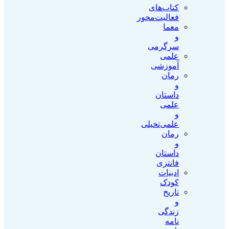
کتاب‌‌های
فعالیت‌محور
معما
و
سرگرمی
علمی
آموزشی
رمان
و
داستان
علمی
و
علمی‌تخیلی
رمان
و
داستان
فانتزی
ادبیات
کودک
تاریخ
و
زندگی
نامه