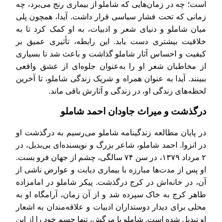
است؛ چه در زمان‌هایی که شاملو از بیماری رنج می‌برد، چه
زمانی که تحت فشار سیاسی قرار داشت. آیدا، همچون پلی
میان شاملو و دنیای شعر و ادبیات، به او کمک کرد تا به
خلاقیت بیشتری دست یابد. این رابطه، تأثیری عمیق بر
کیفیت و احساس آثار شاملو گذاشت و باعث شد تا بسیاری
از مخاطبان شعر او را به‌عنوان جلوه‌ای از عشق واقعی
ببینند. آیدا به عنوان همراه و شریک زندگی شاملو، تا آخرین
لحظه‌های زندگی او، در زندگی و آثارش باقی ماند.
درگذشت و میراث جاودان احمد شاملو
در پایان مطالعه زندگینامه شاملو می‌رسیم به درگذشت او
در انزوا. احمد شاملو، شاعر بزرگ و نویسنده‌ای بی‌بدیل، در
۲ مرداد ۱۳۷۹، در سن ۷۴ سالگی، چشم از جهان فرو بست.
او پس از مدت‌ها مبارزه با بیماری دیابت و عوارض ناشی از
آن، در خانه‌اش در کرج درگذشت. پیکر شاملو در امامزاده
طاهر کرج به خاک سپرده شد و از آن زمان، آرامگاه او به
محلی برای دیدار دوستداران ادبیات و علاقه‌مندان به اشعار
او تبدیل شده است. شاملو با مرگش، تنها جسم خود را از این